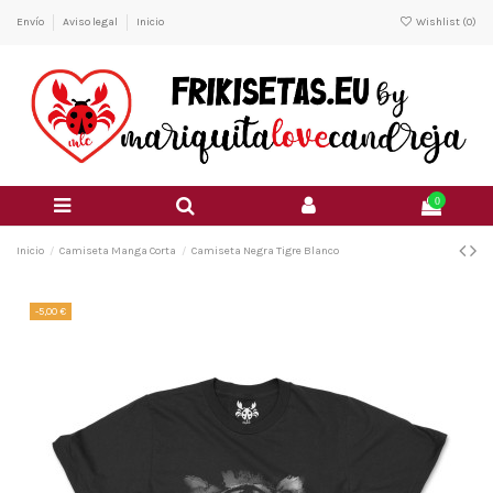
Envío
Aviso legal
Inicio
Wishlist (
0
)
0
Inicio
Camiseta Manga Corta
Camiseta Negra Tigre Blanco
-5,00 €